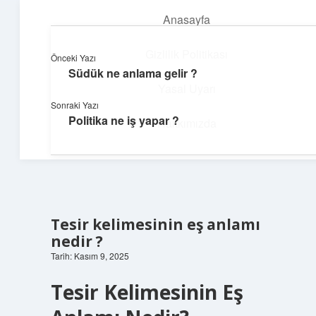
Anasayfa
menüyü
aç
Gizlilik Politikası
Önceki Yazı
Südük ne anlama gelir ?
Günlük Hatırlatmalar
Yasal Uyarı
Sonraki Yazı
Keyifli vakit için kısa ve eğlenceli içerikler.
Politika ne iş yapar ?
Hakkımızda
Tesir kelimesinin eş anlamı
nedir ?
Tarih: Kasım 9, 2025
Tesir Kelimesinin Eş