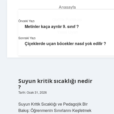
Anasayfa
menüyü
aç
Gizlilik Politikası
Önceki Yazı
Metinler kaça ayrılır 9. sınıf ?
Günlük Hatırlatmalar
Yasal Uyarı
Sonraki Yazı
Keyifli vakit için kısa ve eğlenceli içerikler.
Çiçeklerde uçan böcekler nasıl yok edilir ?
Hakkımızda
Suyun kritik sıcaklığı nedir
?
Tarih: Ocak 31, 2026
Suyun Kritik Sıcaklığı ve Pedagojik Bir
Bakış: Öğrenmenin Sınırlarını Keşfetmek