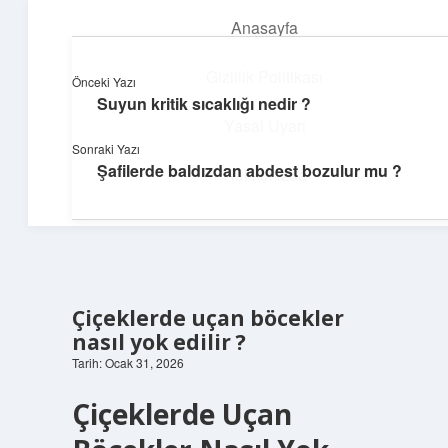
Anasayfa
menüyü
aç
Gizlilik Politikası
Önceki Yazı
Suyun kritik sıcaklığı nedir ?
Günlük Hatırlatmalar
Yasal Uyarı
Sonraki Yazı
Keyifli vakit için kısa ve eğlenceli içerikler.
Şafilerde baldızdan abdest bozulur mu ?
Hakkımızda
Çiçeklerde uçan böcekler
nasıl yok edilir ?
Tarih: Ocak 31, 2026
Çiçeklerde Uçan