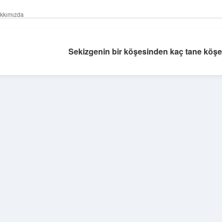
kkımızda
Sekizgenin bir köşesinden kaç tane köşege
Sidebar
vdcasino güncel giriş
ilbet casino
ilbet yeni giriş
Betexper giriş ad