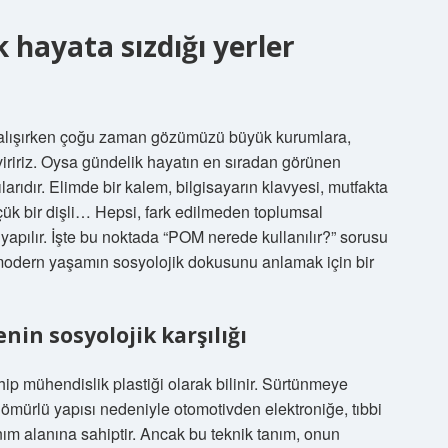
 hayata sızdığı yerler
 çalışırken çoğu zaman gözümüzü büyük kurumlara,
eviririz. Oysa gündelik hayatın en sıradan görünen
larıdır. Elimde bir kalem, bilgisayarın klavyesi, mutfakta
çük bir dişli… Hepsi, fark edilmeden toplumsal
pılır. İşte bu noktada “POM nerede kullanılır?” sorusu
 modern yaşamın sosyolojik dokusunu anlamak için bir
in sosyolojik karşılığı
ip mühendislik plastiği olarak bilinir. Sürtünmeye
ömürlü yapısı nedeniyle otomotivden elektroniğe, tıbbi
nım alanına sahiptir. Ancak bu teknik tanım, onun