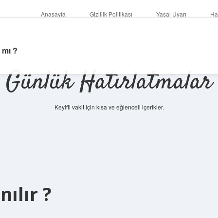
Anasayfa
Gizlilik Politikası
Yasal Uyarı
Ha
 mı ?
Günlük Hatırlatmalar
Keyifli vakit için kısa ve eğlenceli içerikler.
betci
ılır ?