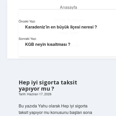
Anasayfa
menüyü
aç
Gizlilik Politikası
Önceki Yazı
Karadeniz’in en büyük ilçesi neresi ?
Günlük Hatırlatmalar
Yasal Uyarı
Sonraki Yazı
Keyifli vakit için kısa ve eğlenceli içerikler.
KGB neyin kısaltması ?
Hakkımızda
Hep iyi sigorta taksit
yapıyor mu ?
Tarih: Haziran 17, 2026
Bu yazıda Yahu olarak Hep iyi sigorta
taksit yapıyor mu konusunu baştan sona