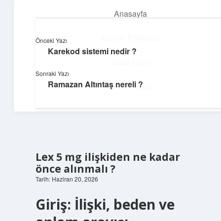
Anasayfa
menüyü
aç
Gizlilik Politikası
Önceki Yazı
Karekod sistemi nedir ?
Günlük Hatırlatmalar
Yasal Uyarı
Sonraki Yazı
Keyifli vakit için kısa ve eğlenceli içerikler.
Ramazan Altıntaş nereli ?
Hakkımızda
Lex 5 mg ilişkiden ne kadar
önce alınmalı ?
Tarih: Haziran 20, 2026
Giriş: İlişki, beden ve