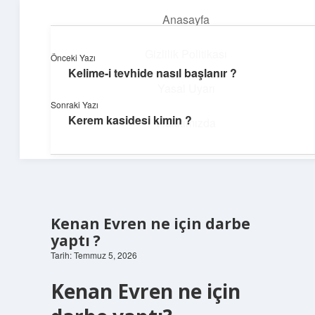
Anasayfa
menüyü
aç
Gizlilik Politikası
Önceki Yazı
Kelime-i tevhide nasıl başlanır ?
Günlük Hatırlatmalar
Yasal Uyarı
Sonraki Yazı
Keyifli vakit için kısa ve eğlenceli içerikler.
Kerem kasidesi kimin ?
Hakkımızda
Kenan Evren ne için darbe
yaptı ?
Tarih: Temmuz 5, 2026
Kenan Evren ne için