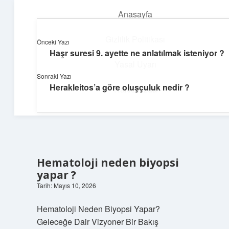
Anasayfa
menüyü
aç
Gizlilik Politikası
Önceki Yazı
Haşr suresi 9. ayette ne anlatılmak isteniyor ?
Günlük Hatırlatmalar
Yasal Uyarı
Sonraki Yazı
Keyifli vakit için kısa ve eğlenceli içerikler.
Herakleitos’a göre oluşçuluk nedir ?
Hakkımızda
Hematoloji neden biyopsi
yapar ?
Tarih: Mayıs 10, 2026
Hematoloji Neden Biyopsi Yapar?
Geleceğe Dair Vizyoner Bir Bakış