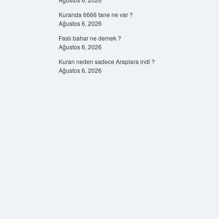
Kuranda 6666 tane ne var ?
Ağustos 6, 2026
Faslı bahar ne demek ?
Ağustos 6, 2026
Kuran neden sadece Araplara indi ?
Ağustos 6, 2026