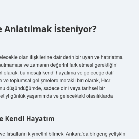
e Anlatılmak İsteniyor?
ecekle olan ilişkilerine dair derin bir uyarı ve hatırlatma
unutmaması ve zamanın değerini fark etmesi gerektiğini
i olarak, bu mesajı kendi hayatıma ve geleceğe dair
ve toplumsal gelişmelere meraklı biri olarak, Hicr
sunu düşündüğümde, sadece dini veya tarihsel bir
ğretiyi günlük yaşamımda ve gelecekteki olasılıklarda
ve Kendi Hayatım
 fırsatların kıymetini bilmek. Ankara’da bir genç yetişkin