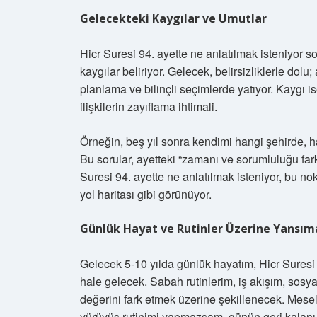
Gelecekteki Kaygılar ve Umutlar
Hicr Suresi 94. ayette ne anlatılmak isteniyor
kaygılar beliriyor. Gelecek, belirsizliklerle dol
planlama ve bilinçli seçimlerde yatıyor. Kaygı i
ilişkilerin zayıflama ihtimali.
Örneğin, beş yıl sonra kendimi hangi şehirde, h
Bu sorular, ayetteki “zamanı ve sorumluluğu fa
Suresi 94. ayette ne anlatılmak isteniyor, bu nok
yol haritası gibi görünüyor.
Günlük Hayat ve Rutinler Üzerine Yansım
Gelecek 5-10 yılda günlük hayatım, Hicr Suresi 
hale gelecek. Sabah rutinlerim, iş akışım, sosyal
değerini fark etmek üzerine şekillenecek. Mese
yürüyüş rutinimi yapmazsam, günün geri kalanı üz