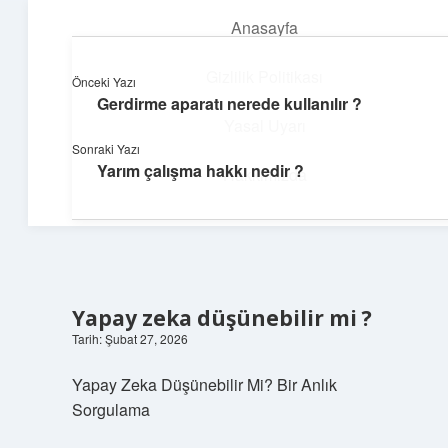
Anasayfa
menüyü
aç
Gizlilik Politikası
Önceki Yazı
Gerdirme aparatı nerede kullanılır ?
Günlük Hatırlatmalar
Yasal Uyarı
Sonraki Yazı
Keyifli vakit için kısa ve eğlenceli içerikler.
Yarım çalışma hakkı nedir ?
Hakkımızda
Yapay zeka düşünebilir mi ?
Tarih: Şubat 27, 2026
Yapay Zeka Düşünebilir Mi? Bir Anlık
Sorgulama