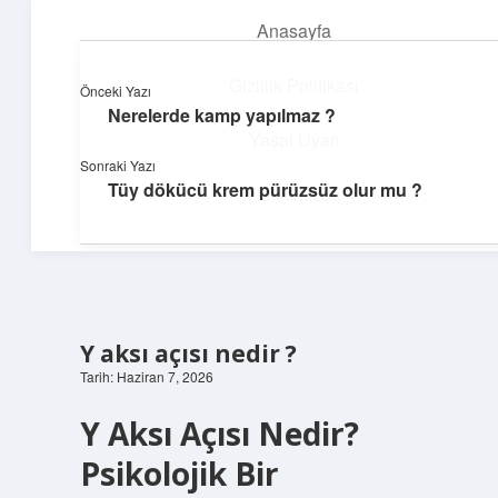
Anasayfa
menüyü
aç
Gizlilik Politikası
Önceki Yazı
Nerelerde kamp yapılmaz ?
Günlük Hatırlatmalar
Yasal Uyarı
Sonraki Yazı
Keyifli vakit için kısa ve eğlenceli içerikler.
Tüy dökücü krem pürüzsüz olur mu ?
Hakkımızda
Y aksı açısı nedir ?
Tarih: Haziran 7, 2026
Y Aksı Açısı Nedir?
Psikolojik Bir