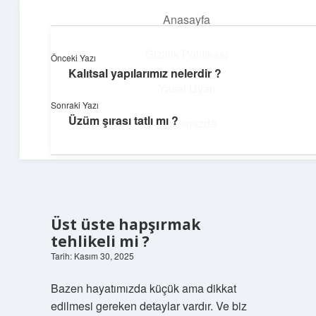
Anasayfa
menüyü
aç
Gizlilik Politikası
Önceki Yazı
Kalıtsal yapılarımız nelerdir ?
Günlük Hatırlatmalar
Yasal Uyarı
Sonraki Yazı
Keyifli vakit için kısa ve eğlenceli içerikler.
Üzüm şırası tatlı mı ?
Hakkımızda
Üst üste hapşırmak
tehlikeli mi ?
Tarih: Kasım 30, 2025
Bazen hayatımızda küçük ama dikkat
edilmesi gereken detaylar vardır. Ve biz