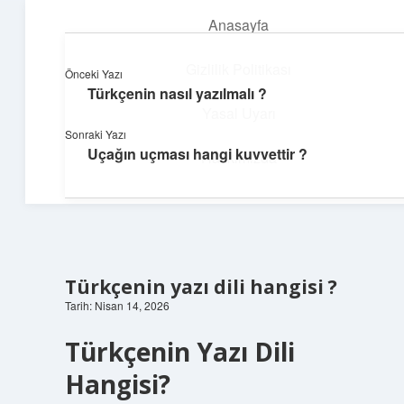
Anasayfa
menüyü
aç
Gizlilik Politikası
Önceki Yazı
Türkçenin nasıl yazılmalı ?
Günlük Hatırlatmalar
Yasal Uyarı
Sonraki Yazı
Keyifli vakit için kısa ve eğlenceli içerikler.
Uçağın uçması hangi kuvvettir ?
Hakkımızda
Türkçenin yazı dili hangisi ?
Tarih: Nisan 14, 2026
Türkçenin Yazı Dili
Hangisi?