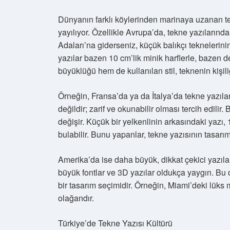
Dünyanın farklı köylerinden marinaya uzanan te
yayılıyor. Özellikle Avrupa’da, tekne yazıların
Adaları’na giderseniz, küçük balıkçı teknelerinin
yazılar bazen 10 cm’lik minik harflerle, bazen d
büyüklüğü hem de kullanılan stil, teknenin kişiliğ
Örneğin, Fransa’da ya da İtalya’da tekne yazıları
değildir; zarif ve okunabilir olması tercih edili
değişir. Küçük bir yelkenlinin arkasındaki yazı,
bulabilir. Bunu yapanlar, tekne yazısının tasarı
Amerika’da ise daha büyük, dikkat çekici yazıl
büyük fontlar ve 3D yazılar oldukça yaygın. Bu 
bir tasarım seçimidir. Örneğin, Miami’deki lüks m
olağandır.
Türkiye’de Tekne Yazısı Kültürü