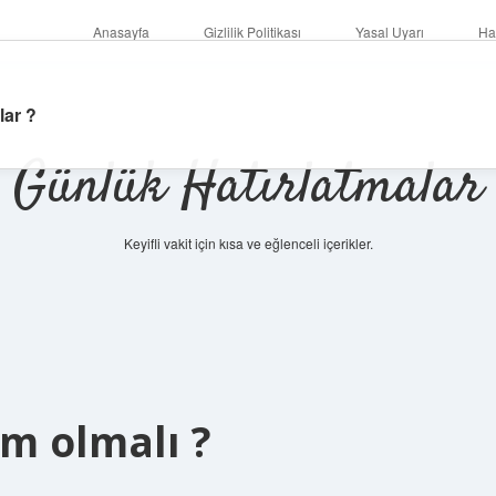
Anasayfa
Gizlilik Politikası
Yasal Uyarı
Ha
lar ?
Günlük Hatırlatmalar
Keyifli vakit için kısa ve eğlenceli içerikler.
cm olmalı ?