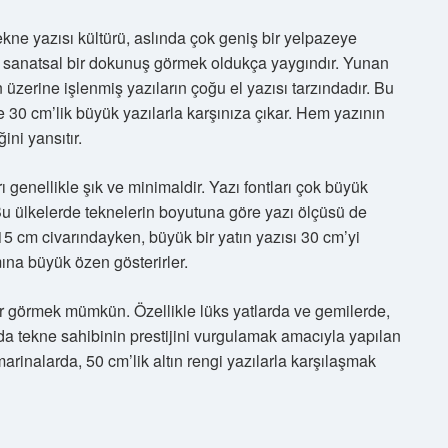
kne yazısı kültürü, aslında çok geniş bir yelpazeye
da sanatsal bir dokunuş görmek oldukça yaygındır. Yunan
 üzerine işlenmiş yazıların çoğu el yazısı tarzındadır. Bu
e 30 cm’lik büyük yazılarla karşınıza çıkar. Hem yazının
ini yansıtır.
 genellikle şık ve minimaldir. Yazı fontları çok büyük
r. Bu ülkelerde teknelerin boyutuna göre yazı ölçüsü de
 15 cm civarındayken, büyük bir yatın yazısı 30 cm’yi
mına büyük özen gösterirler.
ar görmek mümkün. Özellikle lüks yatlarda ve gemilerde,
da tekne sahibinin prestijini vurgulamak amacıyla yapılan
arinalarda, 50 cm’lik altın rengi yazılarla karşılaşmak