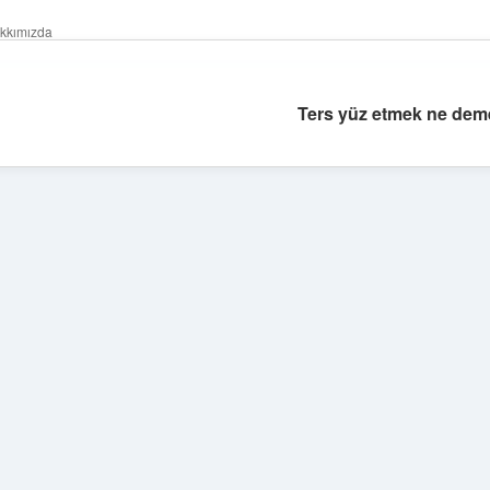
kkımızda
Ters yüz etmek ne dem
Sidebar
betci
vdcasino güncel giriş
ilbet casino
ilbet yeni