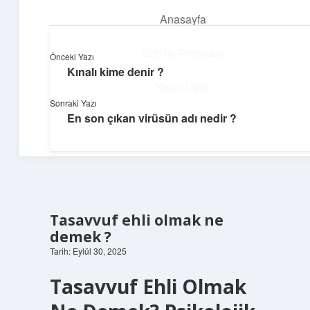
Anasayfa
menüyü
aç
Gizlilik Politikası
Önceki Yazı
Kınalı kime denir ?
Günlük Hatırlatmalar
Yasal Uyarı
Sonraki Yazı
Keyifli vakit için kısa ve eğlenceli içerikler.
En son çıkan virüsün adı nedir ?
Hakkımızda
Tasavvuf ehli olmak ne
demek ?
Tarih: Eylül 30, 2025
Tasavvuf Ehli Olmak