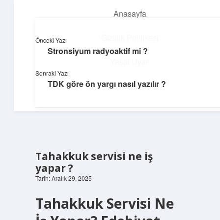
Anasayfa
menüyü
aç
Gizlilik Politikası
Önceki Yazı
Stronsiyum radyoaktif mi ?
Günlük Hatırlatmalar
Yasal Uyarı
Sonraki Yazı
Keyifli vakit için kısa ve eğlenceli içerikler.
TDK göre ön yargı nasıl yazılır ?
Hakkımızda
Tahakkuk servisi ne iş
yapar ?
Tarih: Aralık 29, 2025
Tahakkuk Servisi Ne