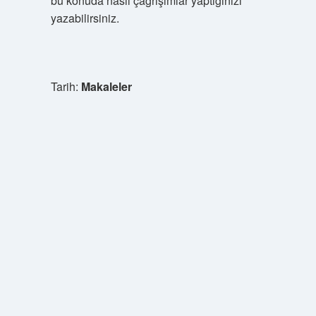
bu konuda nasıl çağrışımlar yaptığınızı
yazabilirsiniz.
Tarih:
Makaleler