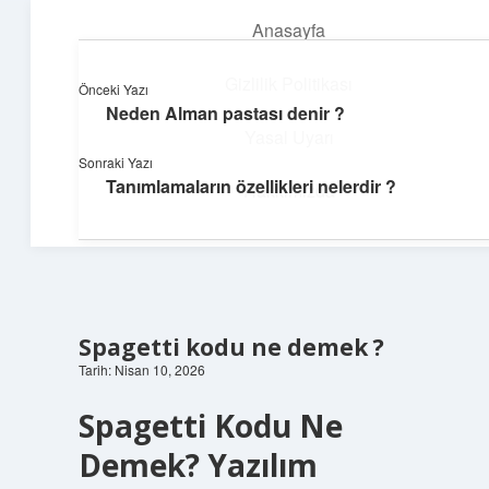
Anasayfa
menüyü
aç
Gizlilik Politikası
Önceki Yazı
Neden Alman pastası denir ?
Günlük Hatırlatmalar
Yasal Uyarı
Sonraki Yazı
Keyifli vakit için kısa ve eğlenceli içerikler.
Tanımlamaların özellikleri nelerdir ?
Hakkımızda
Spagetti kodu ne demek ?
Tarih: Nisan 10, 2026
Spagetti Kodu Ne
Demek? Yazılım