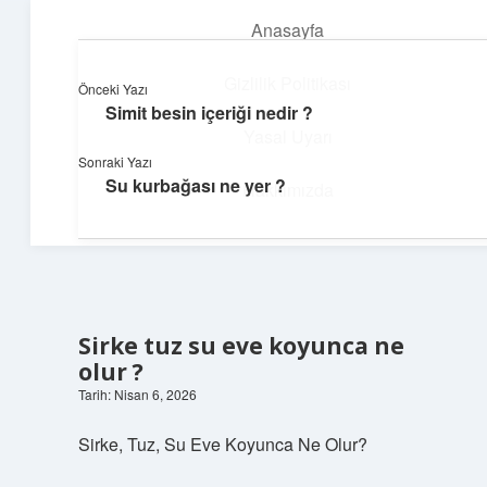
Anasayfa
menüyü
aç
Gizlilik Politikası
Önceki Yazı
Simit besin içeriği nedir ?
Günlük Hatırlatmalar
Yasal Uyarı
Sonraki Yazı
Keyifli vakit için kısa ve eğlenceli içerikler.
Su kurbağası ne yer ?
Hakkımızda
Sirke tuz su eve koyunca ne
olur ?
Tarih: Nisan 6, 2026
Sirke, Tuz, Su Eve Koyunca Ne Olur?