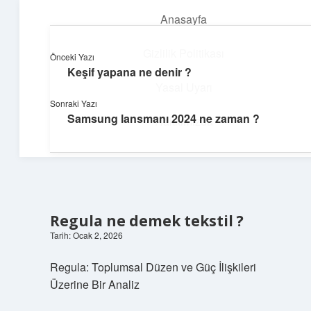
Anasayfa
menüyü
aç
Gizlilik Politikası
Önceki Yazı
Keşif yapana ne denir ?
Günlük Hatırlatmalar
Yasal Uyarı
Sonraki Yazı
Keyifli vakit için kısa ve eğlenceli içerikler.
Samsung lansmanı 2024 ne zaman ?
Hakkımızda
Regula ne demek tekstil ?
Tarih: Ocak 2, 2026
Regula: Toplumsal Düzen ve Güç İlişkileri
Üzerine Bir Analiz