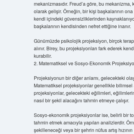
mekanizmasıdır. Freud’a göre, bu mekanizma, kiş
olarak gelişir. Örneğin, bir kişi başkalarının o
kendi içindeki güvensizliklerinden kaynaklanıyor 
başkalarının kendisinden nefret ettiğine inanır.
Günümüzde psikolojik projeksiyon, birçok terapö
alınır. Birey, bu projeksiyonları fark ederek k
kurabilir.
2. Matematiksel ve Sosyo-Ekonomik Projeksiyo
Projeksiyonun bir diğer anlamı, gelecekteki ola
Matematiksel projeksiyonlar genellikle bilimsel
projeksiyonlar, gelecekteki eğilimleri, eğilimle
nasıl bir şekil alacağını tahmin etmeye çalışır.
Sosyo-ekonomik projeksiyonlar ise, belirli bir
tahmin etmek amacıyla yapılan analizlerdir. Örn
şekilleneceği veya bir şehrin nüfus artış hızının