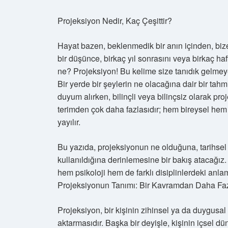
Projeksiyon Nedir, Kaç Çeşittir?
Hayat bazen, beklenmedik bir anın içinden, bize 
bir düşünce, birkaç yıl sonrasını veya birkaç ha
ne? Projeksiyon! Bu kelime size tanıdık gelmey
Bir yerde bir şeylerin ne olacağına dair bir ta
duyum alırken, bilinçli veya bilinçsiz olarak pro
terimden çok daha fazlasıdır; hem bireysel he
yayılır.
Bu yazıda, projeksiyonun ne olduğuna, tarihsel
kullanıldığına derinlemesine bir bakış atacağız. 
hem psikoloji hem de farklı disiplinlerdeki anla
Projeksiyonun Tanımı: Bir Kavramdan Daha Faz
Projeksiyon, bir kişinin zihinsel ya da duygusa
aktarmasıdır. Başka bir deyişle, kişinin içsel dü