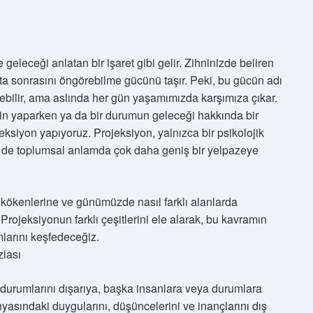
geleceği anlatan bir işaret gibi gelir. Zihninizde beliren
fta sonrasını öngörebilme gücünü taşır. Peki, bu gücün adı
ebilir, ama aslında her gün yaşamımızda karşımıza çıkar.
hmin yaparken ya da bir durumun geleceği hakkında bir
jeksiyon yapıyoruz. Projeksiyon, yalnızca bir psikolojik
m de toplumsal anlamda çok daha geniş bir yelpazeye
 kökenlerine ve günümüzde nasıl farklı alanlarda
Projeksiyonun farklı çeşitlerini ele alarak, bu kavramın
mlarını keşfedeceğiz.
lası
l durumlarını dışarıya, başka insanlara veya durumlara
nyasındaki duygularını, düşüncelerini ve inançlarını dış