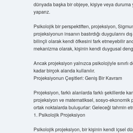
dünyada başka bir objeye, kişiye veya duruma 
yaparız.
Psikolojik bir perspektiften, projeksiyon, Sigmu
projeksiyonun insanın bastırdığı duygularını dış
bilinçli olarak kendi öfkesini fark etmeyebilir an
mekanizma olarak, kişinin kendi duygusal deng
Ancak projeksiyon yalnızca psikolojiyle sınırlı 
kadar birçok alanda kullanılır.
Projeksiyonun Çeşitleri: Geniş Bir Kavram
Projeksiyon, farklı alanlarda farklı şekillerde kar
projeksiyon ve matematiksel, sosyo-ekonomik proj
ortak noktalarda buluşurlar: Geleceği tahmin e
1. Psikolojik Projeksiyon
Psikolojik projeksiyon, bir kişinin kendi içsel 