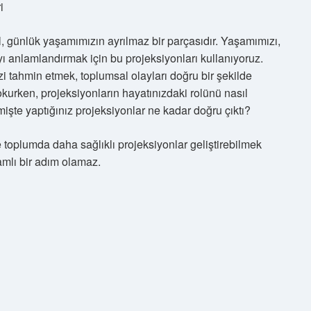
i
l, günlük yaşamımızın ayrılmaz bir parçasıdır. Yaşamımızı,
yı anlamlandırmak için bu projeksiyonları kullanıyoruz.
zi tahmin etmek, toplumsal olayları doğru bir şekilde
urken, projeksiyonların hayatınızdaki rolünü nasıl
şte yaptığınız projeksiyonlar ne kadar doğru çıktı?
toplumda daha sağlıklı projeksiyonlar geliştirebilmek
amlı bir adım olamaz.