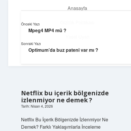
Anasayfa
menüyü
aç
Gizlilik Politikası
Önceki Yazı
Mpeg4 MP4 mü ?
Günlük Hatırlatmalar
Yasal Uyarı
Sonraki Yazı
Keyifli vakit için kısa ve eğlenceli içerikler.
Optimum’da buz pateni var mı ?
Hakkımızda
Netflix bu içerik bölgenizde
izlenmiyor ne demek ?
Tarih: Nisan 4, 2026
Netflix Bu İçerik Bölgenizde İzlenmiyor Ne
Demek? Farklı Yaklaşımlarla İnceleme