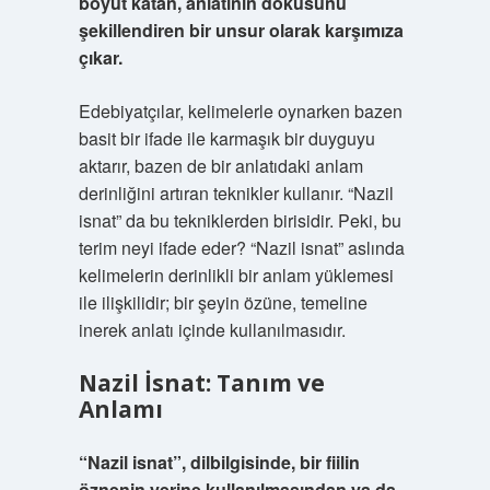
boyut katan, anlatının dokusunu
şekillendiren bir unsur olarak karşımıza
çıkar.
Edebiyatçılar, kelimelerle oynarken bazen
basit bir ifade ile karmaşık bir duyguyu
aktarır, bazen de bir anlatıdaki anlam
derinliğini artıran teknikler kullanır. “Nazil
isnat” da bu tekniklerden birisidir. Peki, bu
terim neyi ifade eder? “Nazil isnat” aslında
kelimelerin derinlikli bir anlam yüklemesi
ile ilişkilidir; bir şeyin özüne, temeline
inerek anlatı içinde kullanılmasıdır.
Nazil İsnat: Tanım ve
Anlamı
“Nazil isnat”, dilbilgisinde, bir fiilin
öznenin yerine kullanılmasından ya da