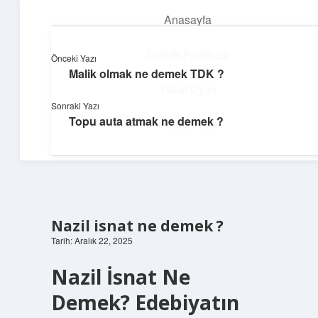
Anasayfa
menüyü
aç
Gizlilik Politikası
Önceki Yazı
Malik olmak ne demek TDK ?
Günlük Hatırlatmalar
Yasal Uyarı
Sonraki Yazı
Keyifli vakit için kısa ve eğlenceli içerikler.
Topu auta atmak ne demek ?
Hakkımızda
Nazil isnat ne demek ?
Tarih: Aralık 22, 2025
Nazil İsnat Ne
Demek? Edebiyatın