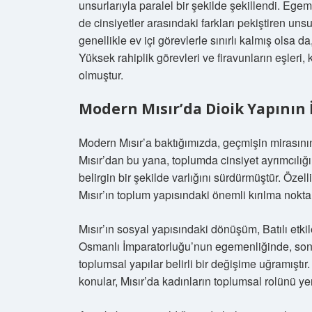
unsurlarıyla paralel bir şekilde şekillendi. Egem
de cinsiyetler arasındaki farkları pekiştiren unsu
genellikle ev içi görevlerle sınırlı kalmış olsa da
Yüksek rahiplik görevleri ve firavunların eşleri,
olmuştur.
Modern Mısır’da Dioik Yapının
Modern Mısır’a baktığımızda, geçmişin mirasının 
Mısır’dan bu yana, toplumda cinsiyet ayrımcılığı
belirgin bir şekilde varlığını sürdürmüştür. Özel
Mısır’ın toplum yapısındaki önemli kırılma nokta
Mısır’ın sosyal yapısındaki dönüşüm, Batılı etkile
Osmanlı İmparatorluğu’nun egemenliğinde, sonra
toplumsal yapılar belirli bir değişime uğramıştır.
konular, Mısır’da kadınların toplumsal rolünü yen