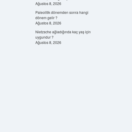
Ağustos 8, 2026
Paleolitik dönemden sonra hangi
dönem gelir ?
Ağustos 8, 2026
Nietzsche ağladığında kaç yaş için
uygundur ?
Ağustos 8, 2026