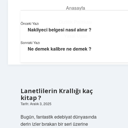
Anasayfa
menüyü
aç
Gizlilik Politikası
Önceki Yazı
Nakliyeci belgesi nasıl alınır ?
Günlük Hatırlatmalar
Yasal Uyarı
Sonraki Yazı
Keyifli vakit için kısa ve eğlenceli içerikler.
Ne demek kalibre ne demek ?
Hakkımızda
Lanetlilerin Krallığı kaç
kitap ?
Tarih: Aralık 3, 2025
Bugün, fantastik edebiyat dünyasında
derin izler bırakan bir seri üzerine