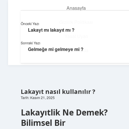
Anasayfa
menüyü
aç
Gizlilik Politikası
Önceki Yazı
Lakayt mı lakayıt mı ?
Günlük Hatırlatmalar
Yasal Uyarı
Sonraki Yazı
Keyifli vakit için kısa ve eğlenceli içerikler.
Gelmeğe mi gelmeye mi ?
Hakkımızda
Lakayıt nasıl kullanılır ?
Tarih: Kasım 21, 2025
Lakayıtlik Ne Demek?
Bilimsel Bir