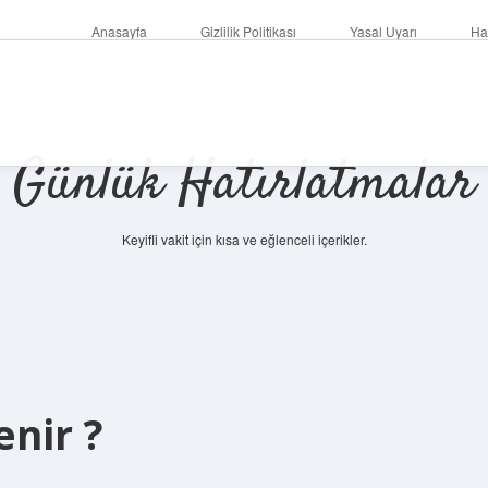
Anasayfa
Gizlilik Politikası
Yasal Uyarı
Ha
Günlük Hatırlatmalar
Keyifli vakit için kısa ve eğlenceli içerikler.
betci
enir ?