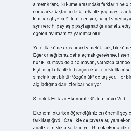
simetrik fark, iki küme arasındaki farkların ne
sonu arkadaşlarınızla bir etkinlik yapmayı planlı
kim hangi yemeği tercih ediyor, hangi sinemaya gi
aynı tercihi paylaşıp paylaşmadığını analiz ediyor
öğeleri ayırmamıza yardımcı olur.
Yani, iki küme arasındaki simetrik fark; bir kü
Eğer örneği biraz daha açmak gerekirse, listeni
her iki kümeye de ait olmayan, yalnızca birinde b
kişi hangi etkinlikleri seçecekse, o etkinlikler 
simetrik fark bir tür “özgünlük” de taşıyor. Her 
algıladığına dair izler barındırıyor.
Simetrik Fark ve Ekonomi: Gözlemler ve Veri
Ekonomi okurken öğrendiğimiz en önemli şeylerde
farklılaştığıydı. Özellikle de piyasalar, yani ek
analizler sıklıkla kullanılıyor. Birçok ekonomik