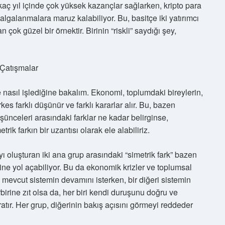
irkaç yıl içinde çok yüksek kazançlar sağlarken, kripto para
algalanmalara maruz kalabiliyor. Bu, basitçe iki yatırımcı
an çok güzel bir örnektir. Birinin “riskli” saydığı şey,
 Çatışmalar
 nasıl işlediğine bakalım. Ekonomi, toplumdaki bireylerin,
rkes farklı düşünür ve farklı kararlar alır. Bu, bazen
şünceleri arasındaki farklar ne kadar belirginse,
rik farkın bir uzantısı olarak ele alabiliriz.
oluşturan iki ana grup arasındaki “simetrik fark” bazen
sine yol açabiliyor. Bu da ekonomik krizler ve toplumsal
, mevcut sistemin devamını isterken, bir diğeri sistemin
rbirine zıt olsa da, her biri kendi duruşunu doğru ve
aratır. Her grup, diğerinin bakış açısını görmeyi reddeder