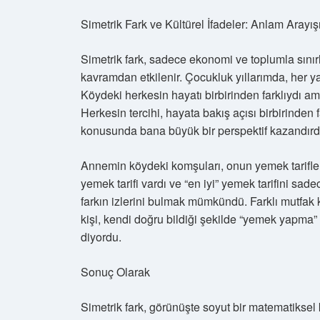
Simetrik Fark ve Kültürel İfadeler: Anlam Arayış
Simetrik fark, sadece ekonomi ve toplumla sınırlı
kavramdan etkilenir. Çocukluk yıllarımda, her ya
Köydeki herkesin hayatı birbirinden farklıydı a
Herkesin tercihi, hayata bakış açısı birbirinden 
konusunda bana büyük bir perspektif kazandırd
Annemin köydeki komşuları, onun yemek tarifler
yemek tarifi vardı ve “en iyi” yemek tarifini sad
farkın izlerini bulmak mümkündü. Farklı mutfak kül
kişi, kendi doğru bildiği şekilde “yemek yapma” k
diyordu.
Sonuç Olarak
Simetrik fark, görünüşte soyut bir matematiksel 