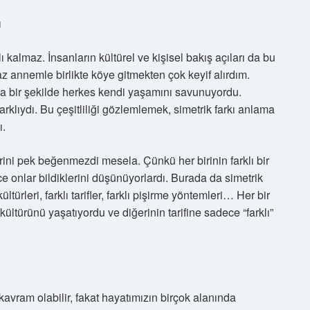
ı
 kalmaz. İnsanların kültürel ve kişisel bakış açıları da bu
z annemle birlikte köye gitmekten çok keyif alırdım.
ma bir şekilde herkes kendi yaşamını savunuyordu.
farklıydı. Bu çeşitliliği gözlemlemek, simetrik farkı anlama
ı.
ini pek beğenmezdi mesela. Çünkü her birinin farklı bir
ece onlar bildiklerini düşünüyorlardı. Burada da simetrik
türleri, farklı tarifler, farklı pişirme yöntemleri… Her bir
ültürünü yaşatıyordu ve diğerinin tarifine sadece “farklı”
kavram olabilir, fakat hayatımızın birçok alanında