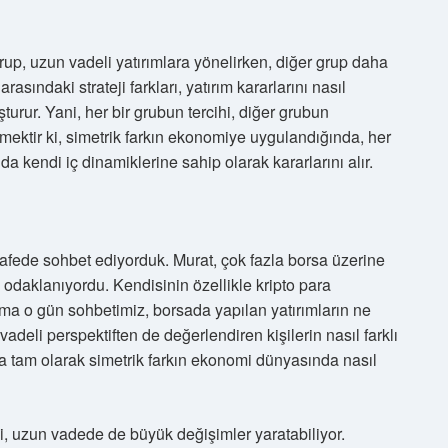
grup, uzun vadeli yatırımlara yönelirken, diğer grup daha
rasındaki strateji farkları, yatırım kararlarını nasıl
şturur. Yani, her bir grubun tercihi, diğer grubun
emektir ki, simetrik farkın ekonomiye uygulandığında, her
da kendi iç dinamiklerine sahip olarak kararlarını alır.
 kafede sohbet ediyorduk. Murat, çok fazla borsa üzerine
e odaklanıyordu. Kendisinin özellikle kripto para
Ama o gün sohbetimiz, borsada yapılan yatırımların ne
adeli perspektiften de değerlendiren kişilerin nasıl farklı
nda tam olarak simetrik farkın ekonomi dünyasında nasıl
bi, uzun vadede de büyük değişimler yaratabiliyor.