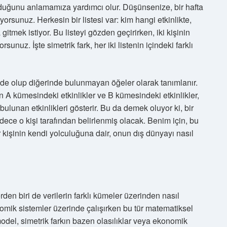
 olduğunu anlamamıza yardımcı olur. Düşünsenize, bir hafta
yorsunuz. Herkesin bir listesi var: kim hangi etkinlikte,
tmek istiyor. Bu listeyi gözden geçirirken, iki kişinin
sunuz. İşte simetrik fark, her iki listenin içindeki farklı
mede olup diğerinde bulunmayan öğeler olarak tanımlanır.
n A kümesindeki etkinlikler ve B kümesindeki etkinlikler,
ulunan etkinlikleri gösterir. Bu da demek oluyor ki, bir
sadece o kişi tarafından belirlenmiş olacak. Benim için, bu
bir kişinin kendi yolculuğuna dair, onun dış dünyayı nasıl
n biri de verilerin farklı kümeler üzerinden nasıl
onomik sistemler üzerinde çalışırken bu tür matematiksel
 model, simetrik farkın bazen olasılıklar veya ekonomik