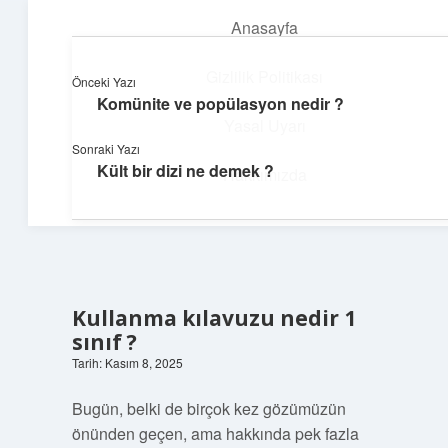
Anasayfa
menüyü
aç
Gizlilik Politikası
Önceki Yazı
Komünite ve popülasyon nedir ?
Günlük Hatırlatmalar
Yasal Uyarı
Sonraki Yazı
Keyifli vakit için kısa ve eğlenceli içerikler.
Kült bir dizi ne demek ?
Hakkımızda
Kullanma kılavuzu nedir 1
sınıf ?
Tarih: Kasım 8, 2025
Bugün, belki de birçok kez gözümüzün
önünden geçen, ama hakkında pek fazla