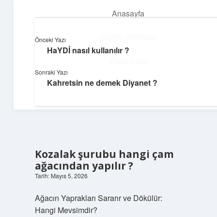
Anasayfa
menüyü
aç
Gizlilik Politikası
Önceki Yazı
HaYDİ nasıl kullanılır ?
Günlük Hatırlatmalar
Yasal Uyarı
Sonraki Yazı
Keyifli vakit için kısa ve eğlenceli içerikler.
Kahretsin ne demek Diyanet ?
Hakkımızda
Kozalak şurubu hangi çam
ağacından yapılır ?
Tarih: Mayıs 5, 2026
Ağacın Yaprakları Sararır ve Dökülür:
Hangi Mevsimdir?