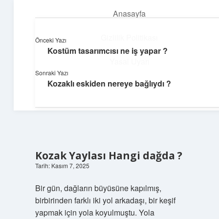
Anasayfa
menüyü
aç
Gizlilik Politikası
Önceki Yazı
Kostüm tasarımcısı ne iş yapar ?
Günlük Hatırlatmalar
Yasal Uyarı
Sonraki Yazı
Keyifli vakit için kısa ve eğlenceli içerikler.
Kozaklı eskiden nereye bağlıydı ?
Hakkımızda
Kozak Yaylası Hangi dağda ?
Tarih: Kasım 7, 2025
Bir gün, dağların büyüsüne kapılmış,
birbirinden farklı iki yol arkadaşı, bir keşif
yapmak için yola koyulmuştu. Yola