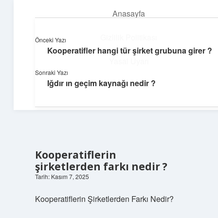
Anasayfa
menüyü
aç
Gizlilik Politikası
Önceki Yazı
Kooperatifler hangi tür şirket grubuna girer ?
Günlük Hatırlatmalar
Yasal Uyarı
Sonraki Yazı
Keyifli vakit için kısa ve eğlenceli içerikler.
Iğdır ın geçim kaynağı nedir ?
Hakkımızda
Kooperatiflerin
şirketlerden farkı nedir ?
Tarih: Kasım 7, 2025
Kooperatiflerin Şirketlerden Farkı Nedir?