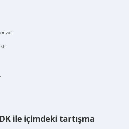
er var.
ki:
.
DK ile içimdeki tartışma