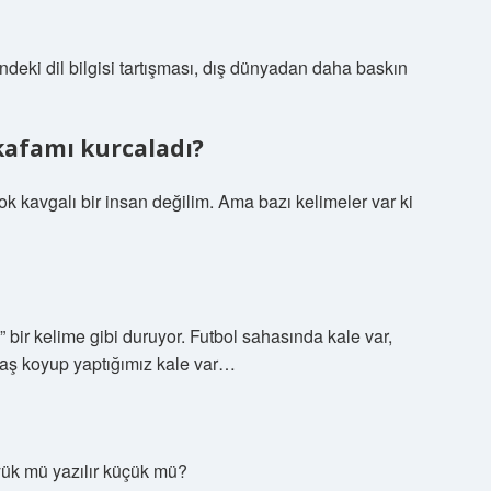
deki dil bilgisi tartışması, dış dünyadan daha baskın
kafamı kurcaladı?
çok kavgalı bir insan değilim. Ama bazı kelimeler var ki
bir kelime gibi duruyor. Futbol sahasında kale var,
 taş koyup yaptığımız kale var…
üyük mü yazılır küçük mü?