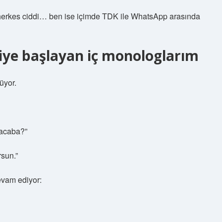
or, herkes ciddi… ben ise içimde TDK ile WhatsApp arasında
diye başlayan iç monologlarım
üyor.
 acaba?”
sun.”
vam ediyor: