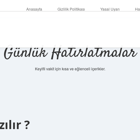
Anasayfa
Gizlilik Politikası
Yasal Uyarı
Ha
Günlük Hatırlatmalar
Keyifli vakit için kısa ve eğlenceli içerikler.
betci
ılır ?