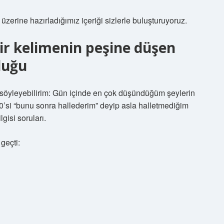
zerine hazırladığımız içeriği sizlerle buluşturuyoruz.
Bir kelimenin peşine düşen
luğu
 söyleyebilirim: Gün içinde en çok düşündüğüm şeylerin
0’si “bunu sonra hallederim” deyip asla halletmediğim
gisi soruları.
geçti: