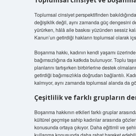
Toplumsal cinsiyet ve boşanma
Toplumsal cinsiyet perspektifinden bakıldığınd
değişiklik değil, aynı zamanda güç dengesini değ
yürürken, hâlâ aile baskısı yüzünden sessiz k
Kanun’un getirdiği hakların toplumsal olarak içs
Boşanma hakkı, kadının kendi yaşamı üzerinde 
bağımsızlığına da katkıda bulunuyor. Toplu taşı
planlarını tartışırken birbirlerine destek olmal
getirdiği bağımsızlıkla doğrudan bağlantılı. Kad
kalmıyor, aynı zamanda toplumsal alanda da gör
Çeşitlilik ve farklı grupların d
Boşanma hakkının etkileri farklı gruplar arasında
kültürel geçmişe sahip kadınlar arasında gözleml
konusunda ortaya çıkıyor. Daha eğitimli ve şeh
kullanma konusunda daha rahat hareket edebiliy