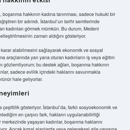
 hakkının etkisi
a, boşanma hakkının kadına tanınması, sadece hukuki bir
iştiren bir adımdı. İstanbul’un tarihi semtlerinde
alan kadınları görmek mümkün. Bu durum, Medeni
elleştirilmesinin zaman aldığını gösteriyor.
karar alabilmesini sağlayarak ekonomik ve sosyal
ma araçlarında yan yana oturan kadınların iş veya eğitim
arını gözlemliyorum; bu destek ağları, boşanma hakkının
ınlar, sadece evlilik içindeki haklarını savunmakla
ünür hale geliyorlar.
eneyimleri
 çeşitlilik gösteriyor. İstanbul’da, farklı sosyoekonomik ve
ediğim en çarpıcı fark, hakların uygulanabilirliği
ir merkezinde yaşayan kadınlar, boşanma haklarını
or. Ancak kırsal alanlarda veya geleneksel aile yapısına