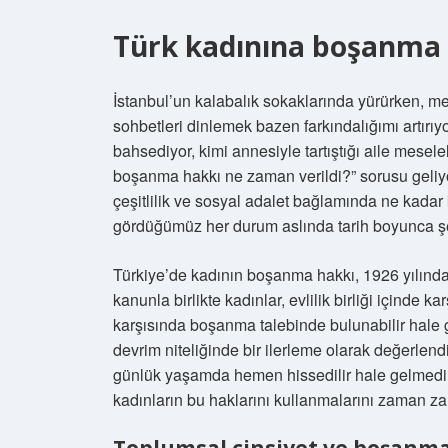
Türk kadınına boşanma 
İstanbul’un kalabalık sokaklarında yürürken, met
sohbetleri dinlemek bazen farkındalığımı artırıy
bahsediyor, kimi annesiyle tartıştığı aile mesel
boşanma hakkı ne zaman verildi?” sorusu geliyo
çeşitlilik ve sosyal adalet bağlamında ne kada
gördüğümüz her durum aslında tarih boyunca şek
Türkiye’de kadının boşanma hakkı, 1926 yılında
kanunla birlikte kadınlar, evlilik birliği içinde 
karşısında boşanma talebinde bulunabilir hale 
devrim niteliğinde bir ilerleme olarak değerlen
günlük yaşamda hemen hissedilir hale gelmedi; g
kadınların bu haklarını kullanmalarını zaman za