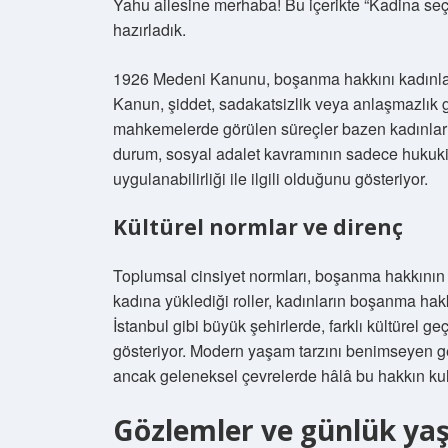
Yahu ailesine merhaba! Bu içerikte “Kadina seç
hazırladık.
1926 Medeni Kanunu, boşanma hakkını kadınlara
Kanun, şiddet, sadakatsizlik veya anlaşmazlık
mahkemelerde görülen süreçler bazen kadınlar iç
durum, sosyal adalet kavramının sadece hukuki 
uygulanabilirliği ile ilgili olduğunu gösteriyor.
Kültürel normlar ve direnç
Toplumsal cinsiyet normları, boşanma hakkının k
kadına yüklediği roller, kadınların boşanma hakkın
İstanbul gibi büyük şehirlerde, farklı kültürel g
gösteriyor. Modern yaşam tarzını benimseyen ge
ancak geleneksel çevrelerde hâlâ bu hakkın kulla
Gözlemler ve günlük y