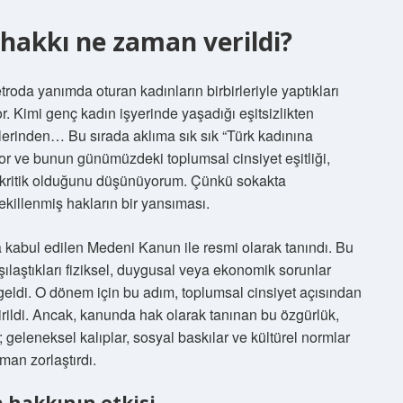
hakkı ne zaman verildi?
roda yanımda oturan kadınların birbirleriyle yaptıkları
or. Kimi genç kadın işyerinde yaşadığı eşitsizlikten
elerinden… Bu sırada aklıma sık sık “Türk kadınına
r ve bunun günümüzdeki toplumsal cinsiyet eşitliği,
r kritik olduğunu düşünüyorum. Çünkü sokakta
illenmiş hakların bir yansıması.
 kabul edilen Medeni Kanun ile resmi olarak tanındı. Bu
karşılaştıkları fiziksel, duygusal veya ekonomik sorunlar
geldi. O dönem için bu adım, toplumsal cinsiyet açısından
dirildi. Ancak, kanunda hak olarak tanınan bu özgürlük,
eleneksel kalıplar, sosyal baskılar ve kültürel normlar
man zorlaştırdı.