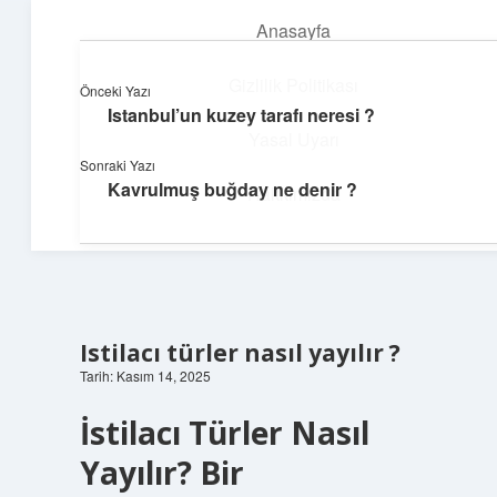
Anasayfa
menüyü
aç
Gizlilik Politikası
Önceki Yazı
Istanbul’un kuzey tarafı neresi ?
Günlük Hatırlatmalar
Yasal Uyarı
Sonraki Yazı
Keyifli vakit için kısa ve eğlenceli içerikler.
Kavrulmuş buğday ne denir ?
Hakkımızda
Istilacı türler nasıl yayılır ?
Tarih: Kasım 14, 2025
İstilacı Türler Nasıl
Yayılır? Bir