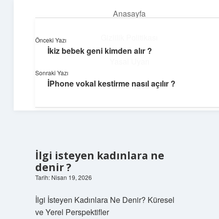
Anasayfa
menüyü
aç
Gizlilik Politikası
Önceki Yazı
İkiz bebek geni kimden alır ?
Günlük Hatırlatmalar
Yasal Uyarı
Sonraki Yazı
Keyifli vakit için kısa ve eğlenceli içerikler.
İPhone vokal kestirme nasıl açılır ?
Hakkımızda
İlgi isteyen kadınlara ne
denir ?
Tarih: Nisan 19, 2026
İlgi İsteyen Kadınlara Ne Denir? Küresel
ve Yerel Perspektifler