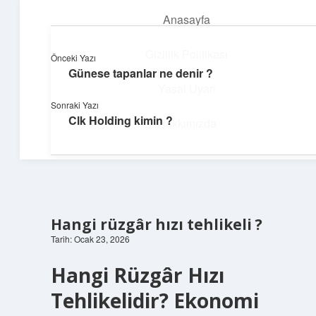
Anasayfa
menüyü
aç
Gizlilik Politikası
Önceki Yazı
Günese tapanlar ne denir ?
Günlük Hatırlatmalar
Yasal Uyarı
Sonraki Yazı
Keyifli vakit için kısa ve eğlenceli içerikler.
Clk Holding kimin ?
Hakkımızda
Hangi rüzgâr hızı tehlikeli ?
Tarih: Ocak 23, 2026
Hangi Rüzgâr Hızı
Tehlikelidir? Ekonomi