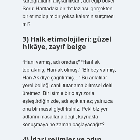
kartografların alışkanlıkları, adı eğip büker.
Soru: Haritadaki bir “h” fazlası, gerçekten
bir etimoloji midir yoksa kalemin sürçmesi
mi?
3) Halk etimolojileri: güzel
hikâye, zayıf belge
“Hanı varmış, adı oradan;” “Hani ak
toprakmış, Han-ak olmuş;” “Bir bey varmış,
Han Ak diye çağrılırmış…” Bu anlatılar
yerel belleği canlı tutar ama bilimsel delil
üretmez. Bir isimle bir olayı zorla
eşleştirdiğinizde, adı açıklamaz; yalnızca
ona bir masal giydirirsiniz. Peki biz yer
adlarını masallarla değil, kaynakla
konuşmaya ne zaman başlayacağız?
4) İdari rejimler ve adın