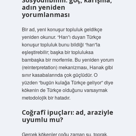
Sosyodilbilim: göç, karışma,
adın yeniden
yorumlanması
Bir ad, yeni konuşur topluluk geldikçe
yeniden okunur. “Han”ı duyan Türkçe
konuşur topluluk bunu bildiği “han”la
eşleştirebilir; başka bir topluluksa
bambaşka bir morfemle. Bu yeniden yorum
(reinterpretation) mekanizması, Hanak gibi
sınır kasabalarında çok güçlüdür. O
yüzden “bugün kulağa Türkçe geliyor” diye
kökenin de Türkçe olduğunu varsaymak
metodolojik bir hatadır.
Coğrafî ipuçları: ad, araziyle
uyumlu mu?
Gerçek kökenler çoğu zaman su, toprak,