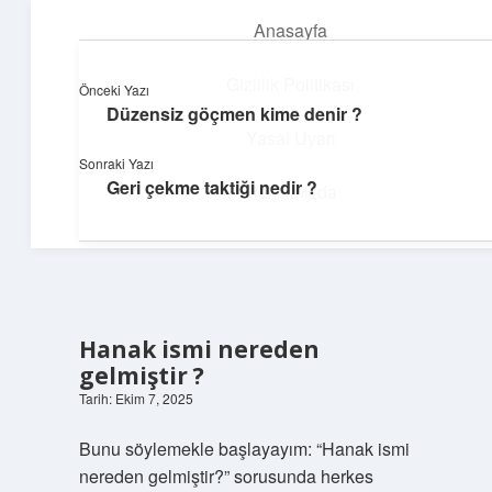
Anasayfa
menüyü
aç
Gizlilik Politikası
Önceki Yazı
Düzensiz göçmen kime denir ?
Günlük Hatırlatmalar
Yasal Uyarı
Sonraki Yazı
Keyifli vakit için kısa ve eğlenceli içerikler.
Geri çekme taktiği nedir ?
Hakkımızda
Hanak ismi nereden
gelmiştir ?
Tarih: Ekim 7, 2025
Bunu söylemekle başlayayım: “Hanak ismi
nereden gelmiştir?” sorusunda herkes