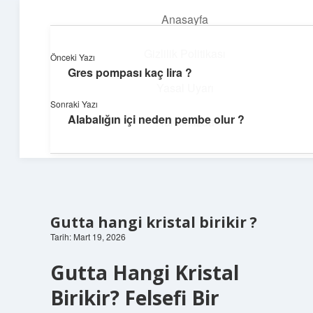
Anasayfa
menüyü
aç
Gizlilik Politikası
Önceki Yazı
Gres pompası kaç lira ?
Günlük Hatırlatmalar
Yasal Uyarı
Sonraki Yazı
Keyifli vakit için kısa ve eğlenceli içerikler.
Alabalığın içi neden pembe olur ?
Hakkımızda
Gutta hangi kristal birikir ?
Tarih: Mart 19, 2026
Gutta Hangi Kristal
Birikir? Felsefi Bir