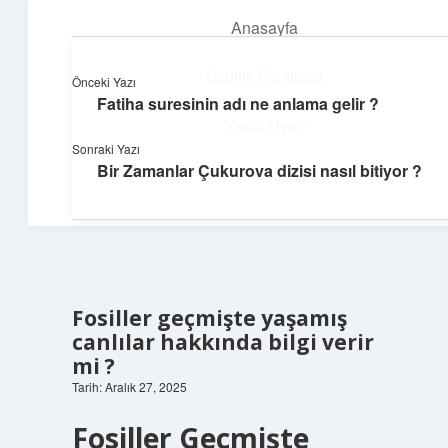
Anasayfa
menüyü
aç
Gizlilik Politikası
Önceki Yazı
Fatiha suresinin adı ne anlama gelir ?
Günlük Hatırlatmalar
Yasal Uyarı
Sonraki Yazı
Keyifli vakit için kısa ve eğlenceli içerikler.
Bir Zamanlar Çukurova dizisi nasıl bitiyor ?
Hakkımızda
Fosiller geçmişte yaşamış
canlılar hakkında bilgi verir
mi ?
Tarih: Aralık 27, 2025
Fosiller Geçmişte