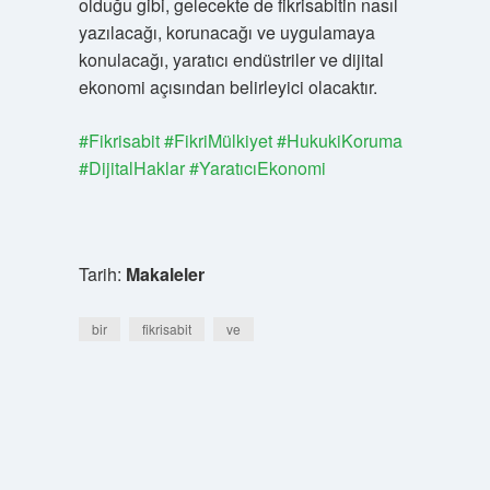
olduğu gibi, gelecekte de fikrisabitin nasıl
yazılacağı, korunacağı ve uygulamaya
konulacağı, yaratıcı endüstriler ve dijital
ekonomi açısından belirleyici olacaktır.
#Fikrisabit #FikriMülkiyet #HukukiKoruma
#DijitalHaklar #YaratıcıEkonomi
Tarih:
Makaleler
bir
fikrisabit
ve