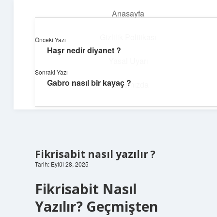
Anasayfa
menüyü
aç
Gizlilik Politikası
Önceki Yazı
Haşr nedir diyanet ?
Günlük Hatırlatmalar
Yasal Uyarı
Sonraki Yazı
Keyifli vakit için kısa ve eğlenceli içerikler.
Gabro nasıl bir kayaç ?
Hakkımızda
Fikrisabit nasıl yazılır ?
Tarih: Eylül 28, 2025
Fikrisabit Nasıl
Yazılır? Geçmişten