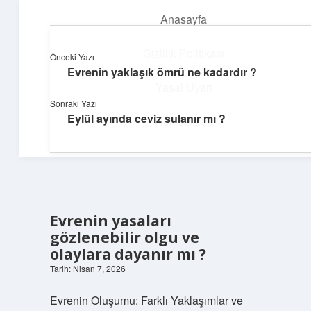
Anasayfa
menüyü
aç
Gizlilik Politikası
Önceki Yazı
Evrenin yaklaşık ömrü ne kadardır ?
Günlük Hatırlatmalar
Yasal Uyarı
Sonraki Yazı
Keyifli vakit için kısa ve eğlenceli içerikler.
Eylül ayında ceviz sulanır mı ?
Hakkımızda
Evrenin yasaları
gözlenebilir olgu ve
olaylara dayanır mı ?
Tarih: Nisan 7, 2026
Evrenin Oluşumu: Farklı Yaklaşımlar ve