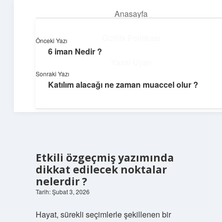
Anasayfa
menüyü
aç
Gizlilik Politikası
Önceki Yazı
6 iman Nedir ?
Günlük Hatırlatmalar
Yasal Uyarı
Sonraki Yazı
Keyifli vakit için kısa ve eğlenceli içerikler.
Katılım alacağı ne zaman muaccel olur ?
Hakkımızda
Etkili özgeçmiş yazımında
dikkat edilecek noktalar
nelerdir ?
Tarih: Şubat 3, 2026
Hayat, sürekli seçimlerle şekillenen bir