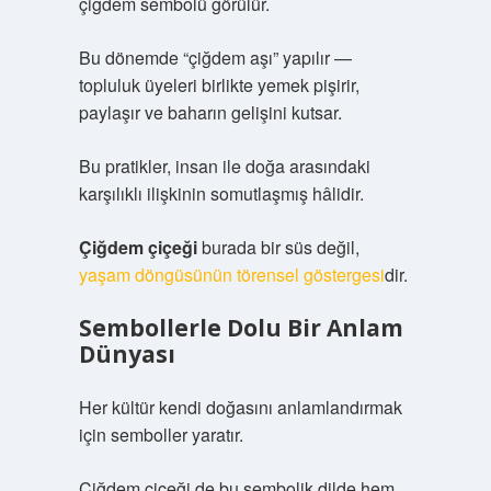
çiğdem sembolü görülür.
Bu dönemde “çiğdem aşı” yapılır —
topluluk üyeleri birlikte yemek pişirir,
paylaşır ve baharın gelişini kutsar.
Bu pratikler, insan ile doğa arasındaki
karşılıklı ilişkinin somutlaşmış hâlidir.
Çiğdem çiçeği
burada bir süs değil,
yaşam döngüsünün törensel göstergesi
dir.
Sembollerle Dolu Bir Anlam
Dünyası
Her kültür kendi doğasını anlamlandırmak
için semboller yaratır.
Çiğdem çiçeği de bu sembolik dilde hem