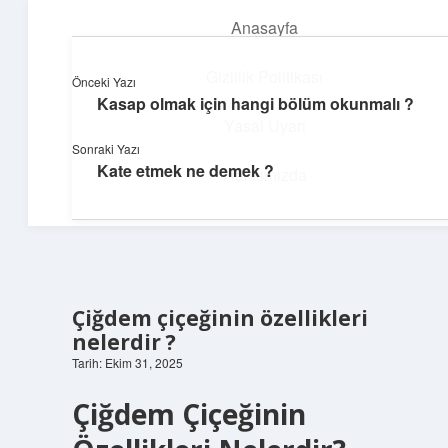
Anasayfa
menüyü
aç
Gizlilik Politikası
Önceki Yazı
Kasap olmak için hangi bölüm okunmalı ?
Günlük Hatırlatmalar
Yasal Uyarı
Sonraki Yazı
Keyifli vakit için kısa ve eğlenceli içerikler.
Kate etmek ne demek ?
Hakkımızda
Çiğdem çiçeğinin özellikleri
nelerdir ?
Tarih: Ekim 31, 2025
Çiğdem Çiçeğinin