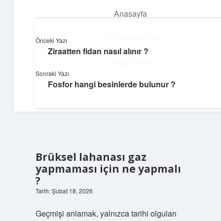
Anasayfa
menüyü
aç
Gizlilik Politikası
Önceki Yazı
Ziraatten fidan nasıl alınır ?
Günlük Hatırlatmalar
Yasal Uyarı
Sonraki Yazı
Keyifli vakit için kısa ve eğlenceli içerikler.
Fosfor hangi besinlerde bulunur ?
Hakkımızda
Brüksel lahanası gaz
yapmaması için ne yapmalı
?
Tarih: Şubat 18, 2026
Geçmişi anlamak, yalnızca tarihi olguları