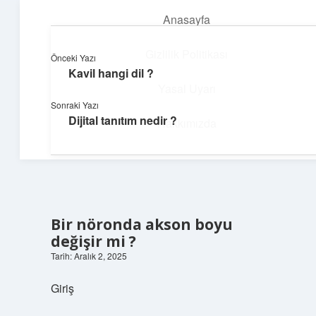
Anasayfa
menüyü
aç
Gizlilik Politikası
Önceki Yazı
Kavil hangi dil ?
Günlük Hatırlatmalar
Yasal Uyarı
Sonraki Yazı
Keyifli vakit için kısa ve eğlenceli içerikler.
Dijital tanıtım nedir ?
Hakkımızda
Bir nöronda akson boyu
değişir mi ?
Tarih: Aralık 2, 2025
Giriş