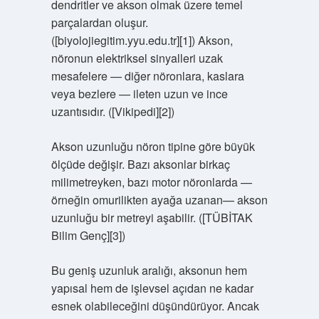
dendritler ve akson olmak üzere temel
parçalardan oluşur.
([biyolojiegitim.yyu.edu.tr][1]) Akson,
nöronun elektriksel sinyalleri uzak
mesafelere — diğer nöronlara, kaslara
veya bezlere — ileten uzun ve ince
uzantısıdır. ([Vikipedi][2])
Akson uzunluğu nöron tipine göre büyük
ölçüde değişir. Bazı aksonlar birkaç
milimetreyken, bazı motor nöronlarda —
örneğin omurilikten ayağa uzanan— akson
uzunluğu bir metreyi aşabilir. ([TÜBİTAK
Bilim Genç][3])
Bu geniş uzunluk aralığı, aksonun hem
yapısal hem de işlevsel açıdan ne kadar
esnek olabileceğini düşündürüyor. Ancak