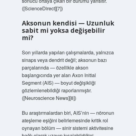
sonucu ortaya çıkan bir durumu yansıtır.
([ScienceDirect][7])
Aksonun kendisi — Uzunluk
sabit mi yoksa değişebilir
mi?
Son yıllarda yapılan çalışmalarda, yalnızca
sinaps veya dendrit değil; aksonun bazı
parçalarında — özellikle akson
başlangıcında yer alan Axon Initial
Segment (AIS) — boyut değişikliği
gözlemlenebildiği raporlanmıştır.
([Neuroscience News][8])
Bu araştırmalardan biri, AIS’nin — nöronun
ateşleme eşiğini belirlemesinde kritik rol
oynayan bölüm — sinir sistemi aktivitesine
bağlı olarak uzayıp kısalabildiğini