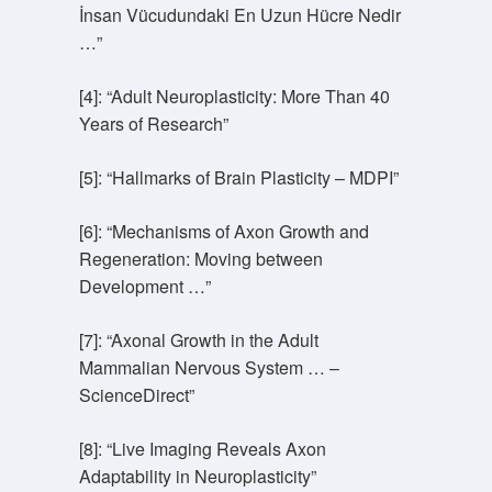
İnsan Vücudundaki En Uzun Hücre Nedir
…”
[4]: “Adult Neuroplasticity: More Than 40
Years of Research”
[5]: “Hallmarks of Brain Plasticity – MDPI”
[6]: “Mechanisms of Axon Growth and
Regeneration: Moving between
Development …”
[7]: “Axonal Growth in the Adult
Mammalian Nervous System … –
ScienceDirect”
[8]: “Live Imaging Reveals Axon
Adaptability in Neuroplasticity”