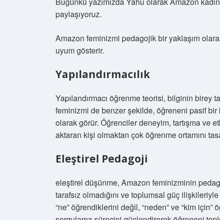
Bugünkü yazımızda Yahu olarak Amazon kadınları
paylaşıyoruz.
Amazon feminizmi pedagojik bir yaklaşım olarak
uyum gösterir.
Yapılandırmacılık
Yapılandırmacı öğrenme teorisi, bilginin birey t
feminizmi de benzer şekilde, öğreneni pasif bir b
olarak görür. Öğrenciler deneyim, tartışma ve et
aktaran kişi olmaktan çok öğrenme ortamını tasar
Eleştirel Pedagoji
eleştirel düşünme
, Amazon feminizminin pedagoji
tarafsız olmadığını ve toplumsal güç ilişkileriy
“ne” öğrendiklerini değil, “neden” ve “kim için”
sorgulama sürecini güçlendirerek öğreneni toplums