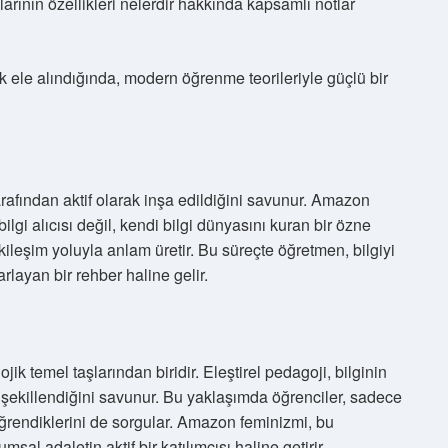
nın özellikleri nelerdir hakkında kapsamlı notlar
 ele alındığında, modern öğrenme teorileriyle güçlü bir
arafından aktif olarak inşa edildiğini savunur. Amazon
ilgi alıcısı değil, kendi bilgi dünyasını kuran bir özne
kileşim yoluyla anlam üretir. Bu süreçte öğretmen, bilgiyi
layan bir rehber haline gelir.
k temel taşlarından biridir. Eleştirel pedagoji, bilginin
le şekillendiğini savunur. Bu yaklaşımda öğrenciler, sadece
 öğrendiklerini de sorgular. Amazon feminizmi, bu
al adaletin aktif bir katılımcısı haline getirir.