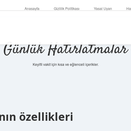
Anasayfa
Gizlilik Politikası
Yasal Uyarı
Ha
Günlük Hatırlatmalar
Keyifli vakit için kısa ve eğlenceli içerikler.
betci
v
ın özellikleri