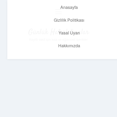
Anasayfa
menüyü
aç
Gizlilik Politikası
Günlük Hatırlatmalar
Yasal Uyarı
Keyifli vakit için kısa ve eğlenceli içerikler.
Hakkımızda