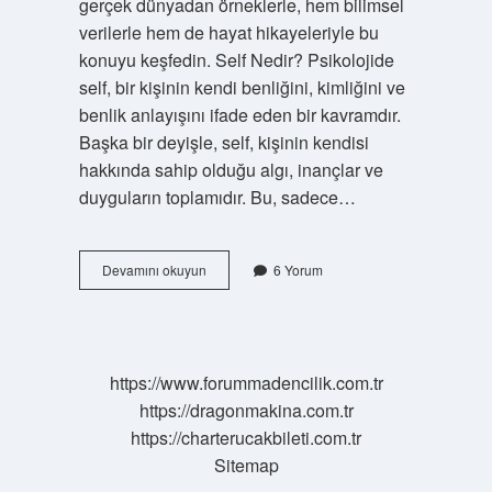
gerçek dünyadan örneklerle, hem bilimsel
verilerle hem de hayat hikayeleriyle bu
konuyu keşfedin. Self Nedir? Psikolojide
self, bir kişinin kendi benliğini, kimliğini ve
benlik anlayışını ifade eden bir kavramdır.
Başka bir deyişle, self, kişinin kendisi
hakkında sahip olduğu algı, inançlar ve
duyguların toplamıdır. Bu, sadece…
Self
Devamını okuyun
6 Yorum
nedir
psikoloji
?
https://www.forummadencilik.com.tr
https://dragonmakina.com.tr
https://charterucakbileti.com.tr
Sitemap