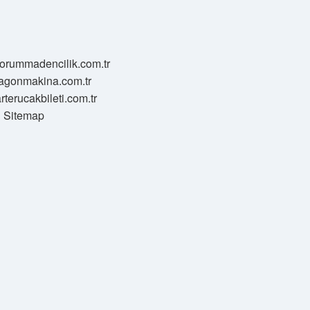
forummadencilik.com.tr
dragonmakina.com.tr
arterucakbileti.com.tr
Sitemap