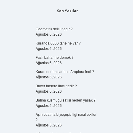
Son Yazılar
Geometrik şekil nedir ?
Ağustos 6, 2026
Kuranda 6666 tane ne var ?
Ağustos 6, 2026
Faslı bahar ne demek ?
Ağustos 6, 2026
Kuran neden sadece Araplara indi ?
Ağustos 6, 2026
Bayer haşere ilacı nedir ?
Ağustos 6, 2026
Balina kusmuğu satışı neden yasak ?
Ağustos 5, 2026
Aşırı otlatma biyoçeşitliliği nasıl etkiler
?
Ağustos 5, 2026