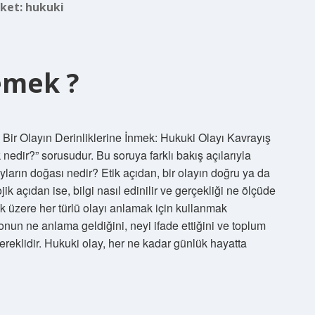
iket:
hukuki
emek ?
Bir Olayın Derinliklerine İnmek: Hukuki Olayı Kavrayış
 nedir?” sorusudur. Bu soruya farklı bakış açılarıyla
layların doğası nedir? Etik açıdan, bir olayın doğru ya da
jik açıdan ise, bilgi nasıl edinilir ve gerçekliği ne ölçüde
ak üzere her türlü olayı anlamak için kullanmak
un ne anlama geldiğini, neyi ifade ettiğini ve toplum
reklidir. Hukuki olay, her ne kadar günlük hayatta