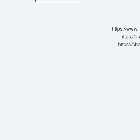
olay
ne
demek
?
https://www.
https://
https://ch