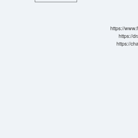
tasarım
nedir
?
https://www.
https://
https://ch