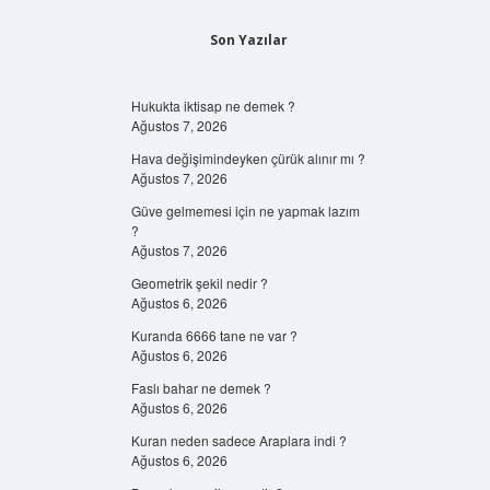
Son Yazılar
Hukukta iktisap ne demek ?
Ağustos 7, 2026
Hava değişimindeyken çürük alınır mı ?
Ağustos 7, 2026
Güve gelmemesi için ne yapmak lazım
?
Ağustos 7, 2026
Geometrik şekil nedir ?
Ağustos 6, 2026
Kuranda 6666 tane ne var ?
Ağustos 6, 2026
Faslı bahar ne demek ?
Ağustos 6, 2026
Kuran neden sadece Araplara indi ?
Ağustos 6, 2026